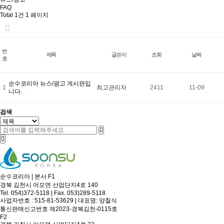
FAQ
Total 1건
1 페이지
번
제목
글쓴이
조회
날짜
호
순수코리아 뉴스/광고 게시판입
1
최고관리자
2411
11-09
니다.
검색
순수코리아 | 본사 F1
경북 김천시 어모면 산업단지4로 140
Tel. 054)372-5118 | Fax. 053)289-5118
사업자번호 : 515-81-53629 | 대표명: 양칠식
통신판매신고번호 제2023-경북김천-0115호
F2